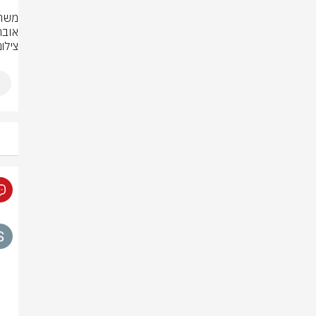
אוב

צילום