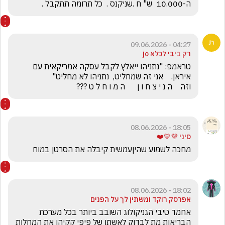
ה-10.000  ש" ח .שניקנס .  כל תרומה תתקבל .
04:27 - 09.06.2026
רק ביבי לכלא jo
טראמפ: "נתניהו ייאלץ לקבל עסקה אמריקאית עם 
וזה    ה נ י צ ח ו ן      ה מ ו ח ל ט ???
18:05 - 08.06.2026
סיני 💜💛❤️
מחכה לשמוע שהיןעמשית קיבלה את הסרטן במוח
18:02 - 08.06.2026
אפרסק רוקד ומשתין לך על הפנים
אחמד טיבי הגניקולוג השובב ביותר בכל מערכת 
הבריאות מת לבדוק לאשתו של פיפי קקיהו את המחלות 