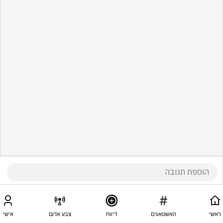
ראשי
האשטאגים
דיווח
צבע אדום
אישי