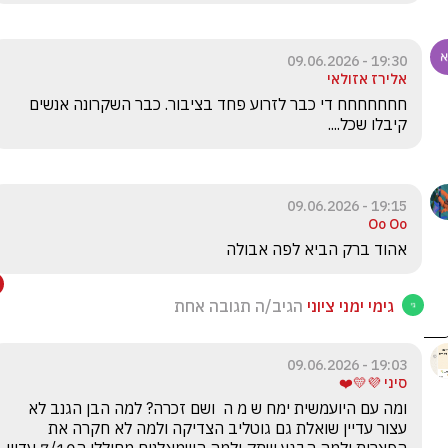
19:30 - 09.06.2026
אלירז אזולאי
חחחחחחח די כבר לזרוע פחד בציבור. כבר השקרונה אנשים 
קיבלו שכל....
19:15 - 09.06.2026
Oo Oo
אהוד ברק הביא לפה אבולה
גימי ימני ציוני
הגיב/ה תגובה אחת
19:03 - 09.06.2026
סיני 💜💛❤️
ומה עם היועמשית ימח ש מ ה  ושם זכרה? למה הבן הגנב לא 
עצור עדיין שואלת גם גוטליב הצדיקה ולמה לא חקרה את 