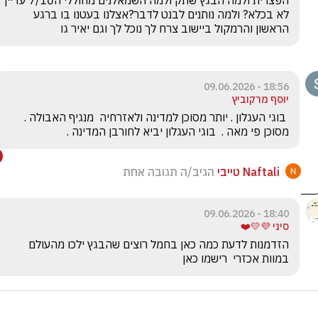
הפצרית ולמה הבגץ שתק ולמה השמאלנים מחוללי ה7/10 עדיין 
לא בכלא? ולמה נותנים לבנט לדבר?אצלנו בעטנו בו ברגע 
הראשון והרמקול ביישוב צרח לך נוכל לך וגם יאיר גו
18:56 - 09.06.2026
יוסף מרקוביץ
 בוגי העגלון . יותר מסוכן למדינה ולאזרחיה  מנגיף האבולה . 
מסוכן פי מאה .  בוגי העגלון יביא לחורבן המדינה .
Naftali טייבי
הגיב/ה תגובה אחת
18:40 - 09.06.2026
סיני 💜💛❤️
הזדמנות לדעת כמה כאן בחמל רוצים שהבגץ ילכו מהעולם 
במוות אכזרי  רישמו כאן