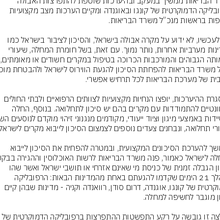
משרד הבריאות ממשיך במעקב ובהיערכות שוטפת להתפרצות האבולה 
ברפובליקה הדמוקרטית של קונגו ובאוגנדה ומקיים הערכות מצב מקצועיות 
נכון לעכשיו, לא ידוע על מקרה אבולה בישראל, והסיכון לציבור בישראל כמו 
במדינות מערביות אחרות, נותר נמוך. עם זאת, בשל חומרת המחלה, שיעורי 
התמותה הגבוהים והמו
במסגרת ההיערכות, יופצו הנחיות מקצועיות לצוותים הרפואיים ולבתי החולים 
הרלוונטיים להתמודדות עם מקרים בהם יש סיכון לתחלואה. בנוסף, החלה 
בהמשך להערכת הסיכונים המקצועית, ובמטרה להפחית את הסיכון לייבוא 
לבחון הגבלה זמנית של כניסת מי שאינם אזרחי או תושבי ישראל ואשר שהו 
במהלך 21 הימים שקדמו להגעתם באחת מהמדינות הבאות: הרפובליקה 
הדמוקרטית של קונגו, אוגנדה, דרום סודן, רוואנדה וקניה - מדינות שבהן קיים 
המלצה זו גובשה על רקע התפשטות ההתפרצות ברפובליקה הדמוקרטי