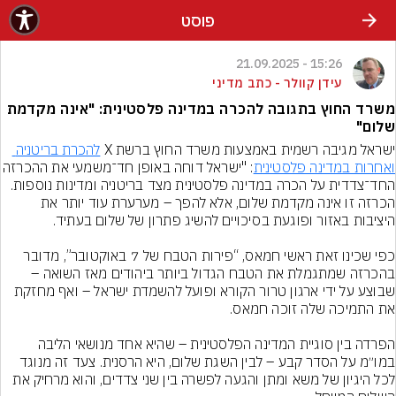
פוסט
15:26 - 21.09.2025
עידן קוולר - כתב מדיני
משרד החוץ בתגובה להכרה במדינה פלסטינית: "אינה מקדמת
שלום"
ישראל מגיבה רשמית באמצעות משרד החוץ ברשת X 
להכרת בריטניה 
ואחרות במדינה פלסטינית
: "ישראל דוחה באופן חד־משמעי
הכרזה זו אינה מקדמת שלום, אלא להפך – מערערת עוד יותר את 
כפי שכינו זאת ראשי חמאס, “פירות הטבח של 7 באוקטובר”, מדובר 
בהכרזה שמתגמלת את הטבח הגדול ביותר ביהודים מאז השואה – 
שבוצע על ידי ארגון טרור הקורא ופועל להשמדת ישראל – ואף מחזקת 
הפרדה בין סוגיית המדינה הפלסטינית – שהיא אחד מנושאי הליבה 
במו״מ על הסדר קבע – לבין השגת שלום, היא הרסנית. צעד זה מנוגד 
לכל היגיון של משא ומתן והגעה לפשרה בין שני צדדים, והוא מרחיק את 