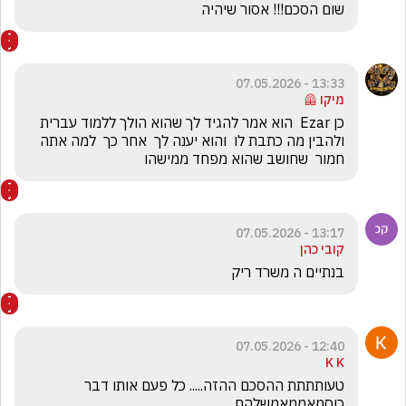
שום הסכם!!! אסור שיהיה
13:33 - 07.05.2026
מיקו 🦺
כן Ezar  הוא אמר להגיד לך שהוא הולך ללמוד עברית  
ולהבין מה כתבת לו  והוא יענה לך  אחר כך  למה אתה 
חמור  שחושב שהוא מפחד ממישהו
13:17 - 07.05.2026
קובי כהן
בנתיים ה משרד ריק
12:40 - 07.05.2026
K K
טעותתתת ההסכם ההזה..... כל פעם אותו דבר 
כוסמאממאמשלהם...