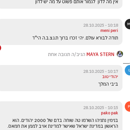
אין מה לדון  לגמור אותם פשוט על מה יש לדון 
10:18 - 28.10.2025
meni peri
תודה לבורא עולם. יהי זכרו ברוך ת.נ.צ.ב.ה הי"ד 
MAYA STERN
הגיב/ה תגובה אחת
10:17 - 28.10.2025
יהודי טוב
ביבי המלך 
10:15 - 28.10.2025
pako pak
בנימין נתניהו השרמו טה שוחה בדם של 2000 יהודים. הוא 
הראשון במדינת ישראל שאישר למדינת אויב לממן את חמאס. 