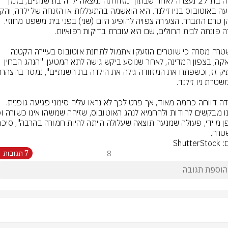
צעירה בת 27 נעצרה לאחר שבתוך מזוודתה נמצאה ילדה בת שנתיים, בזמן 
ביניהן טרם התברר. הצעירה צפויה להופיע היום (שני) בפני בית משפט מחוזי. 
המשטרה מסרה כי שוטרים הוזעקו אתמול לתחנת אוטובוס בעיירה הקטנה 
קייוואקה, בצפון המדינה, לאחר שנוסע ביקש גישה לתא המטען. "הנהג הבחין 
"הילדה דווחה כחמה מאוד, אך פרט לכך לא נראו עליה סימני פגיעה גופנית. 
רה.
Shutte
8
7 תגובות