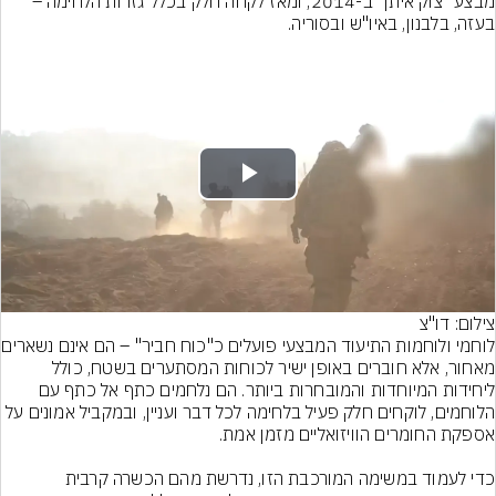
מבצע "צוק איתן" ב-2014, ומאז לקחה חלק בכלל גזרות הלחימה – 
בעזה, בלבנון, באיו"ש ובסוריה.
Play
Video
צילום: דו"צ
לוחמי ולוחמות התיעוד ה
מאחור, אלא חוברים באופן ישיר לכוחות המסתערים בשטח, כולל 
ליחידות המיוחדות והמובחרות ביותר. הם נלחמים כתף אל כתף עם 
הלוחמים, לוקחים חלק פעיל בלחימה לכל דבר ועניין, ובמקביל אמונים על 
כדי לעמוד במשימה המורכבת הזו, נדרשת מהם הכשרה קרבית 