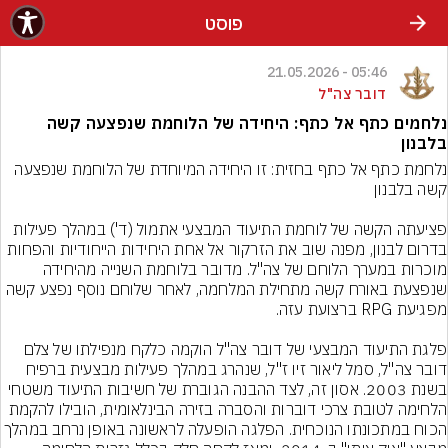
פוסט
05:46 - 21.05.2026
דובר צה"ל
נלחמים כתף אל כתף: היחידה של הלוחמת שנפצעה קשה
בלבנון
נלחמת כתף אל כתף בחזית: זו היחידה המיוחדת של הלוחמת שנפצעה 
פציעתה הקשה של לוחמת התיעוד המבצעי אתמול (ד') במהלך פעילות 
בדרום לבנון, מפנה שוב את הזרקור אל אחת היחידות הייחודיות והפחות 
מוכרות במערך הלוחם של צה"ל. מדובר בלוחמת השנייה מהיחידה 
שנפצעת באורח קשה מתחילת המלחמה, לאחר שלוחם נוסף נפצע קשה 
פלגת התיעוד המבצעי של דובר צה"ל הוקמה כלקח מנפילתו של צלם 
דובר צה"ל, סמל ליאור זיו ז"ל, שנהרג במהלך פעילות מבצעית ברפיח 
בשנת 2003. אסון זה, לצד ההבנה הגוברת של חשיבות התיעוד משטחי 
הלחימה לטובת צרכי דוברות והסברה בזירה הבינלאומית, הובילו להקמת 
הכוח במתכונתו הנוכחית. הפלגה הופעלה לראשונה באופן נרחב במהל