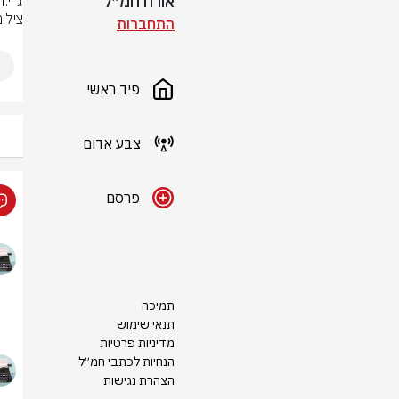
אורח חמ״ל
‏ג'י
צילום: רו
התחברות
פיד ראשי
צבע אדום
פרסם
תמיכה
תנאי שימוש
מדיניות פרטיות
הנחיות לכתבי חמ״ל
הצהרת נגישות