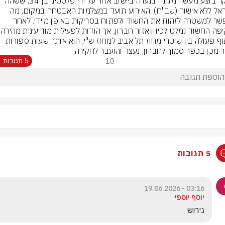
​הבוקר בוצע מעשה מגונה בנערה ביישוב אזור על ידי פלסטיני בן 34, ששהה 
בישראל ללא אישור (שב"ח). האירוע תועד במצלמות האבטחה במקום, מה 
שאפשר למשטרה לזהות את החשוד ולפתוח בסריקות באופן מיידי. לאחר 
התקיפה החשוד נמלט לכיוון אזור חברון, 
ושיתוף פעולה בין שוטרי מחוז תל אביב למחוז ש"י, הוא אותר שעות ספורות 
 מכן בכפר סמוך לחברון, נעצר והועבר לחקירה.
10
5 תגובות
5 תגובות
03:16 - 19.06.2026
יוסף יוספי
גירוש