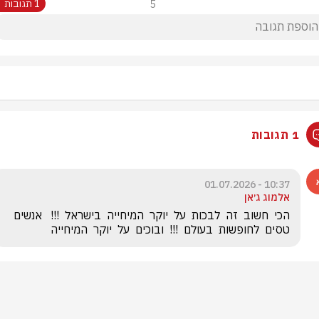
5
1 תגובות
1 תגובות
10:37 - 01.07.2026
אלמוג ג׳אן
הכי  חשוב  זה  לבכות  על  יוקר  המיחייה  בישראל  !!!   אנשים  
טסים  לחופשות  בעולם  !!!  ובוכים  על  יוקר  המיחייה  