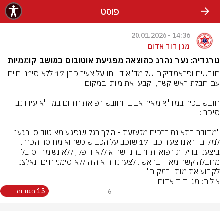
פוסט
14:36 - 20.01.2026
מגן דוד אדום
טרגדיה: נער נהרג כתוצאה מפגיעת אוטובוס במושב קוממיות
חובשים ופראמדיקים של מד"א דיווחו על צעיר כבן 17 ללא סימני חיים 
חובש בכיר במד"א מאיר אביבי וחובש רפואת חירום במד"א עידו נבון 
"מדובר בתאונת דרכים מזעזעת - הולך רגל שנפגע מאוטובוס. הגענו 
למקום וראינו צעיר כבן 17 שוכב על הכביש כשהוא מחוסר הכרה. 
ביצענו בדיקות רפואיות והבחנו שהוא ללא דופק, ללא נשימה וסובל 
מחבלה קשה מאוד בראשו. לצערנו, הוא היה ללא סימני חיים ונאלצנו 
לקבוע את מותו במקום."

צילום: מגן דוד אדום
6
15 תגובות