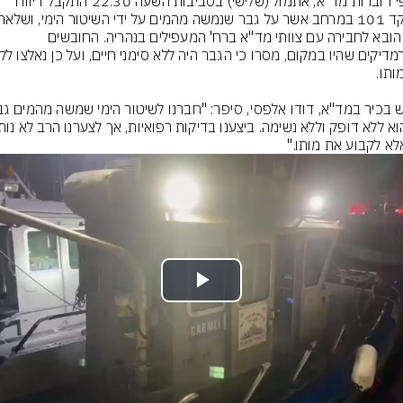
על פי דוברות מד"א, אתמול (שלישי) בסביבות השעה 22:30 התקבל דיווח 
מכן הובא לחבירה עם צוותי מד"א ברח' המעפילים בנהריה. החובשים 
אלא לקבוע את מותו."
Play
Video