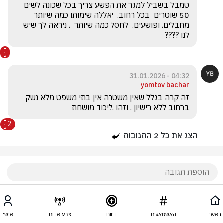
טמבל בשביל למגר את הפשע צריך בכל שכונה לשים 
50 שוטרים  בכל רחוב.  יאללה שימותו כמה שיותר 
מחבלים. ופושעים.  לחסל כמה שיותר  . ניראה לך שיש 
לנו ????
04:32 - 31.01.2026
yomtov bachar
זה קרה בגלל שאין משטרה אין בתי משפט מלא נשק 
ברחוב ללא רישיון . וזהו .ליכוד מושחת
2
הצג את כל
2
התגובות
ראשי
האשטאגים
דיווח
צבע אדום
אישי