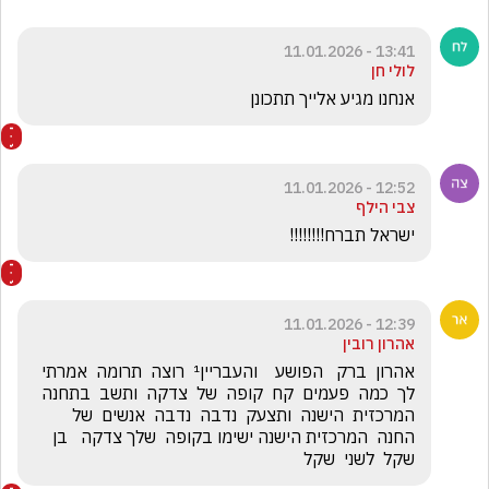
13:41 - 11.01.2026
לולי חן
אנחנו מגיע אלייך תתכונן
12:52 - 11.01.2026
צבי הילף
ישראל תברח!!!!!!!!
12:39 - 11.01.2026
אהרון רובין
אהרון  ברק   הפושע    והעבריין¹  רוצה  תרומה  אמרתי  
לך  כמה  פעמים  קח  קופה  של  צדקה  ותשב  בתחנה  
המרכזית  הישנה  ותצעק  נדבה  נדבה  אנשים  של  
החנה  המרכזית הישנה ישימו בקופה  שלך צדקה   בן  
שקל  לשני  שקל