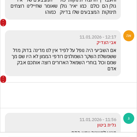
גולן הם  כולם   כמו  יאיר  גולן  שאומר  שחיילינו  רוצחים  
תינוקות  המצבעים שלו בדיוק   כמוהו
12:17 - 11.01.2026
אבי הצדיק
אם השביעי היה נופל על לפיד אין לנו מדינה בדוק מזל 
ששמשלת השקר השמולנים רודפי הממון לא היו שם מך 
שמם וכול בוחרי השמאל הארורים רוצה אותכם אבק 
אדם 
11:56 - 11.01.2026
גלית ביטון
מגיע למשטר צמא הדם 