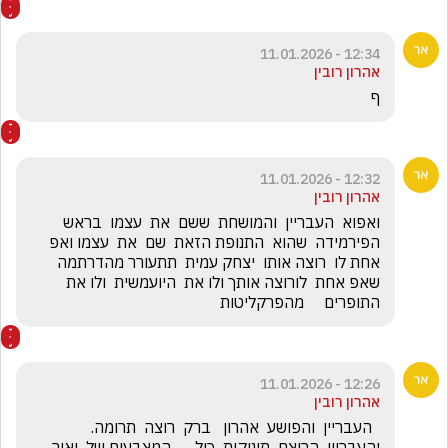
12:34 - 11.01.2026
אהרון רובין
ף
12:32 - 11.01.2026
אהרון רובין
ואפוא  העבריין  והמושחת  ששם  את  עצמו  בראש  
הפירמידה  שהוא  התנופת הזאת  שם  את  עצמו ואפ 
אחת לו  רוצה אותו  יצחק עמית  תתעורר מהדרתמה 
שאפ אחת  לורוצה אותך ולו את  היועמשית  ולו את  
התופרים     מהפרקליטות
12:26 - 11.01.2026
אהרון רובין
  העבריין  והפושע  אהרון   ברק  רוצה  תרומה.  
והעבריין  הרוצח  תינוקות  כול      המצבעים של  יאיר  