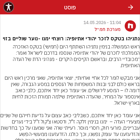
פוסט
11:04 - 14.05.2026
מערכת חמ״ל
נתניהו בטקס לזכר יהודי אתיופיה: רוצחי ימנו -נוער שוליים בזוי
ראש הממשלה בנימין נתניהו השתתף היום (חמישי) בטקס האזכרה 
הממלכתי לזכרם של יהודי אתיופיה שנספו בדרכם לישראל ואמר: 
״מכובדיי הרבים, ובראשם הקייסים היקרים - מנהיגי הדת של העדה 
אני מבקש לומר לכל אחיי ואחיותיי, יוצאי אתיופיה, שאני מרכין ראש היום 
בראש כולם לבני ובנות המשפחות של הנספים במסע הגבורה, שאין 
דומה לו – המסע לירושלים. אני עומד כאן יחד איתכם, כלבי כואב 
אינספור על המחיר, שהעדה האתיופית שילמה תמורת הזכות לחיות 
אני עומד כאן יחד אי
מצעירי העדה –  ימנו בנימין זלקה ז"ל, ודסטאו צ'קול ז''ל בידי נערים 
עבריינים, פורעי חוק, חסרי מוס
והזדעזענו עד עומק נפשנו, וכך כולנו. הזדעזענו ממעשי-הפשע 