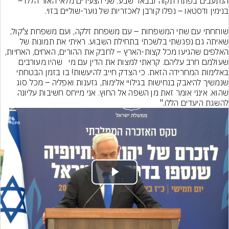
הנתעבים בפתח תקוה ובבאר שבע. שני הצעירים מלאי האור הללו – 
שוחחתי עם שתי המשפחות – עם משפחת זלקה, ועם משפחת צ'קול, 
שאיתה גם נפגשתי בלשכתי בתחילת השבוע. ראיתי את תמונות של 
האלפים שהגיעו מכל קצות-הארץ – לחבק את ההורים, האחים, האחיות, 
שעולמם חרב עליהם. קראתי למצות את הדין עם מי   שהיו מעורבים 
באלימות המחרידה הזאת. כי הצדק חייב להיעשות! בו בזמן הבטחתי 
שנמשיך להיאבק בנחישות בגילויי אלימות, גזענות ואפליה – מכל סוג 
שהוא. אינני אומר זאת מן השפה אל החוץ. אני מייחס חשיבות עליונה 
להשגת היעדים הללו."
Play
Video