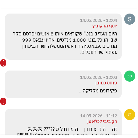
12:04 - 14.05.2026
יוסף מרקוביץ
היום מעריב בנט" שקוראים אותו 8 אנשים יפרסם סקר 
שבו הנוכל בנט  1.000 מנדטים. אחיו עבאס 999 
מנדטים .עבאס. יהיה ראש הממשלה ושר הביטחון 
.נפתול שר הנוכלים.
12:03 - 14.05.2026
פנחס כמובן
פקידונים מקליקה....
11:12 - 14.05.2026
רק ביבי לכלא jo
זה אפילו  לא   כ פ ס ע   מהניצחון  המוחלט 🤣🤣🤣