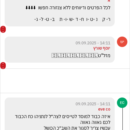
א
ר- ק    נ -ט -ו  ח- ד -ש -ו- ת    ב- ט- ל- ג-
14:11 - 09.09.2025
יוסף שורץ
מזל"ט🇮🇱🇮🇱🇮🇱🇮🇱🇮🇱
14:11 - 09.09.2025
eve co
איזה כבוד למוסד לטייסים לצה״ל לנתניהו כח הכבוד 
עכשיו צריך לסגור את השב״כ הכושל 