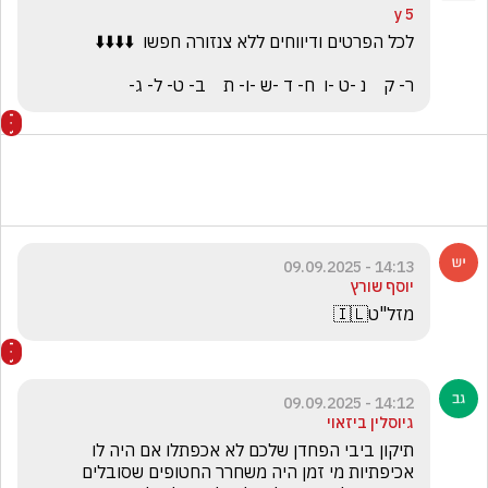
5 y
ר- ק    נ -ט -ו  ח- ד -ש -ו- ת    ב- ט- ל- ג-
14:13 - 09.09.2025
יוסף שורץ
מזל"ט🇮🇱
14:12 - 09.09.2025
גיוסלין ביזאוי
תיקון ביבי הפחדן שלכם לא אכפתלו אם היה לו 
אכיפתיות מי זמן היה משחרר החטופים שסובלים 