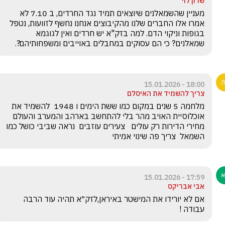
שרון לוי
מעניין שהשמאלנים שיוצאים תמיד נגד החרדים, ב 7.10 לא 
אמרו אלו החברים שלנו מהקיבוצים אנחנו נחשף לזוועות, נטפל 
בגופות וניקוי הדם. למה בזק"א יש חרדים ואין לגוגמא 
שמאלנים? כי הם עסוקים במחבלים באוייבים ומשפחותיהם?.
18:00 - 15.01.2026
צריך להשמיד את האיסלם
מלחמה 5 שנים במקום כמו ששת הימים ו 1948  להשמיד את 
אוכלוסיית האויב מהר בלי להתחשב בארהב והמערב והעולם  
מחירי הדירות רק עולים   צעירים עוזבים  נראה שביבי כושל כמו 
השמאל  צריך פה שינוי אמיתי 
17:59 - 15.01.2026
אבי אבריקס
אם לא יורידו את המישטר באיראן,לזק״א תהיה עוד הרבה 
עבודה !