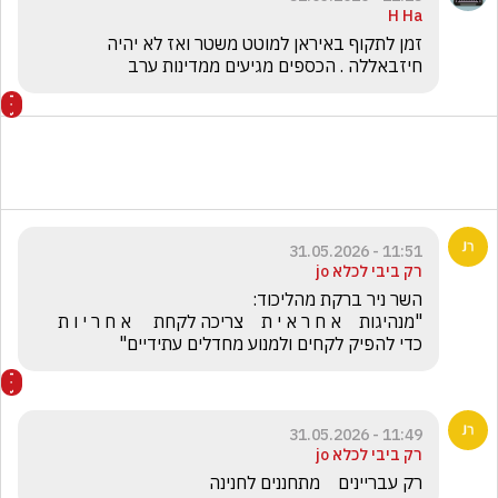
H Ha
זמן לתקוף באיראן למוטט משטר ואז לא יהיה 
חיזבאללה . הכספים מגיעים ממדינות ערב 
11:51 - 31.05.2026
רק ביבי לכלא jo
"מנהיגות    א ח ר א י ת    צריכה לקחת     א ח ר י ו ת    
כדי להפיק לקחים ולמנוע מחדלים עתידיים"
11:49 - 31.05.2026
רק ביבי לכלא jo
רק עבריינים    מתחננים לחנינה