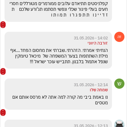
קפלניסטים תתיאדם עלובים ממורמרים מטורללים חסרי 
חעים בעלי פיגור שכלי ונפשי תסתמו תג'ורע שלכם    ת 
ז ד י י נ ו   ת ת פ ג ר ו   ת מ ו ת ו
14:02 - 31.05.2026
זורבה היווני
הנחיתי אמרתי. הזהרתי..שברתי את מחסום הפחד.....אף 
מילת השתתפות בצער המשפחה של  מיכאל טיומקין 
שנפל אתמול בלבנון. תתבייש עוכר ישראל !!!
12:14 - 31.05.2026
שמחה שלו
נו באמת ביבי מה קורה למה אתה לא מרסס אותם אם 
מטסים 
12:13 - 31.05.2026