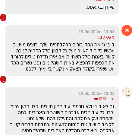
שקרן.נבל.אפס.
11:53 - 19.06.2026
מקס סבג
ביבי נמאס מהדיבורים הרהבתניים שלך ..רוצים מעשים 
עכשיו כל חיל האויר מעל כל לבנון כולל הדחיה למכה 
קשה באמת כולל תשתיות. אם אירן תדלח טילים להוריד 
את הכפפות להפציץ באירן חשמל מים נפט גשרים הכל 
עש שאירן בקולה תצעק אין קשר בין אירן ללבנון...
11:22 - 19.06.2026
סיני 💜💛❤️
זה לא ביבי ולא טרמפ  עוד המון חיילים יפלו והמון צרות 
יקרו  כל עוד מכים אברכים השוטרים הארורים  כמה 
שמחתם שקיצצו להם והתעללו בהם ושלא נתנו 
תקציבים ושביטלו הנחות למעונות וכתבתם דברים קשים 
אבל זה יבוא לכם מהדלת האחורית שתמיד תטעו 