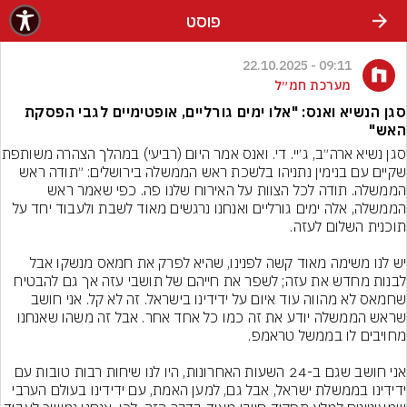
פוסט
09:11 - 22.10.2025
מערכת חמ״ל
סגן הנשיא ואנס: "אלו ימים גורליים, אופטימיים לגבי הפסקת
האש"
סגן נשיא ארה״ב, ג׳יי. די. ואנ
שקיים עם בנימין נתניהו בלשכת ראש הממשלה בירושלים: ״תודה ראש 
הממשלה. תודה לכל הצוות על האירוח שלנו פה. כפי שאמר ראש 
הממשלה, אלה ימים גורליים ואנחנו נרגשים מאוד לשבת ולעבוד יחד על 
יש לנו משימה מאוד קשה לפנינו, שהיא לפרק את חמאס מנשקו אבל 
לבנות מחדש את עזה; לשפר את חייהם של תושבי עזה אך גם להבטיח 
שחמאס לא מהווה עוד איום על ידידינו בישראל. זה לא קל. אני חושב 
שראש הממשלה יודע את זה כמו כל אחד אחר. אבל זה משהו שאנחנו 
אני חושב שגם ב-24 השעות האחרונות, היו לנו שיחות רבות טובות עם 
ידידינו בממשלת ישראל, אבל גם, למען האמת, עם ידידינו בעולם הערבי 