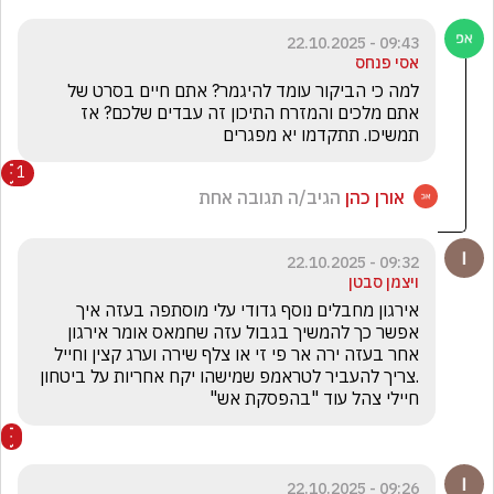
09:43 - 22.10.2025
אסי פנחס
למה כי הביקור עומד להיגמר? אתם חיים בסרט של 
אתם מלכים והמזרח התיכון זה עבדים שלכם? אז 
תמשיכו. תתקדמו יא מפגרים
1
אורן כהן
הגיב/ה תגובה אחת
09:32 - 22.10.2025
ויצמן סבטן
אירגון מחבלים נוסף גדודי עלי מוסתפה בעזה איך 
אפשר כך להמשיך בגבול עזה שחמאס אומר אירגון 
אחר בעזה ירה אר פי זי או צלף שירה וערג קצין וחייל 
.צריך להעביר לטראמפ שמישהו יקח אחריות על ביטחון 
חיילי צהל עוד "בהפסקת אש"
09:26 - 22.10.2025