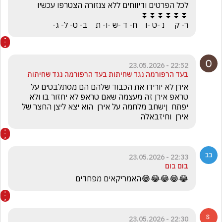
ר- ק     נ -ט -ו    ח- ד -ש -ו- ת    ב- ט- ל- ג-
22:52 - 23.05.2026
בעד הרפורמה נגד שחיתות בעד הרפורמה נגד שחיתות
אירן לא יורידו את הכבוד שלהם הם מסתלבטים על 
טראפ אירן זה מעצמה שאם טראפ לא יחזור בו ולא 
יפתח  ןישחב מלחמה על אירן  הוא יצא ליצן החצר של 
אירן  וחיזבאלה 
22:33 - 23.05.2026
בום בום
😂😂😂😂😂האמריקאים מפחדים
22:30 - 23.05.2026