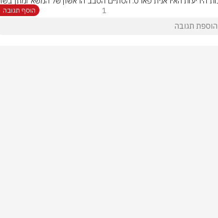
ות הידיעות האיראנית פארס: הסתיים הסבב הראשון של המשא ומתן בשווי
1
הוסף תגובה