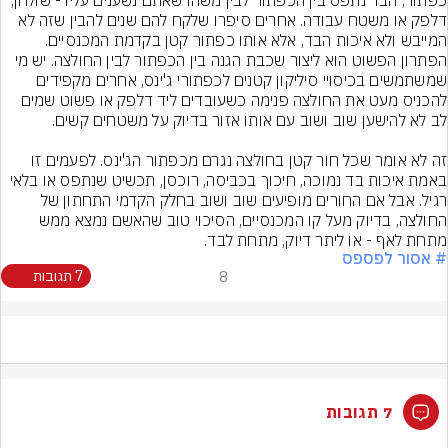
כפתור, הבד נתפס בין הכפתור לבין משהו שאתם נשענים עליו - שולחן, 
דלפק או משטח עבודה. אחרים סיפרו שלקח להם שנים להבין שזה לא 
המייבש ולא איכות הבד, אלא אותו כפתור קטן בקדמת המכנסיים.
הפתרון הפשוט הוא ליצור שכבת הגנה בין הכפתור לבין החולצה. יש מי 
שמשתמשים בכיסויי סיליקון קטנים לכפתורי ג'ינס, אחרים מקפידים 
להכניס מעט את החולצה פנימה כשעובדים ליד דלפק או פשוט שמים 
זה לא אומר שכל חור קטן בחולצה נגרם מכפתור הג'ינס. לפעמים זו 
באמת איכות בד נמוכה, חיכוך בכביסה, רוכסן, תכשיט שנתפס או בלאי 
רגיל. אבל אם החורים מופיעים שוב ושוב בחלק הקדמי התחתון של 
החולצה, בדיוק מעל קו המכנסיים, הסיכוי טוב שהאשם נמצא ממש 
מתחת לאף - או ליתר דיוק, מתחת לבד.
# אסור לפספס
8
7 תגובות
7 תגובות