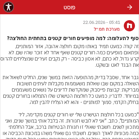
פוסט
05:41 - 22.06.2026
מערכת חמ״ל
סוף לתעלומה: למה מופיעים חורים קטנים בתחתית החולצה?
זה קורה כמעט תמיד באותו מקום: חולצה אהובה, אזור המותניים, 
ופתאום מופיעים כמה חורים קטנים שאף אחד לא זוכר שהיו שם. לא 
קרע גדול, לא כתם, ל
גבר אחד, שסבל בדיוק מהתופעה הזאת במשך שנים, החליט לשאול את 
השאלה במקום שבו שאלות משעממות מקבלות לעיתים תשובות 
מבריקות: קבוצת פייסבוק שמוקדשת לדיונים על נושאים משעממים 
במיוחד. לדבריו, כמעט כל חולצות הטישרט שלו התמלאו בחורים קטנים 
"כמעט בכל חולצות הטישרט שלי יש חורים קטנים מקדימה, ליד 
המותניים", כתב. "אני לא לובש חגורות. זה בלבל אותי במשך שנים, ואני 
מתכוון לשנים. חשבתי שאולי זו חגורת הבטיחות ברכב, אבל החלפתי 
כמה מכוניות לאורך השנים. חשבתי גם שאולי משהו במכונת הכביסה או 