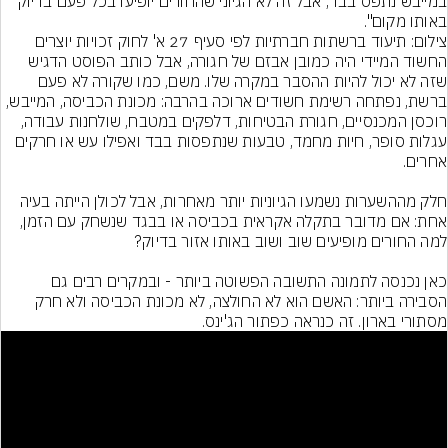
במייבש נתפס בבד, אבל זה לא הגיוני שהחורים יופיעו בכל פעם בדיוק 
באותו מקום".
צילום: תיעוד ברשתות חברתיות לפי סעיף 27 א' לחוק זכויות יוצרים
החשוד המיידי היה כמובן אבזם של חגורה, אבל כותב הפוסט הדגיש 
שזה לא יכול להיות ההסבר במקרה שלו. משם, כמו שקורה לא פעם 
ברשת, נפתחה רשימת חשודים ארוכה בהרבה: מכונת הכביסה, המייבש, 
רוכסן המכנסיים, חגורת הבטיחות, דלפקים במטבח, שולחנות עבודה, 
עגלות סופר, חיות מחמד, טבעות שנתפסות בבד ואפילו עש או חרקים 
חלק מההשערות נשמעו הגיוניות יותר מאחרות, אבל לכולן הייתה בעיה 
אחת: אם מדובר בתקלה אקראית בכביסה או בבגד שנשחק עם הזמן, 
כאן נכנסה לתמונה התשובה הפשוטה ביותר - ובמקרים רבים גם 
הסבירה ביותר: האשם הוא לא החולצה, לא מכונת הכביסה ולא חרק 
מסתורי בארון. זה כנראה כפתור הג'ינס.