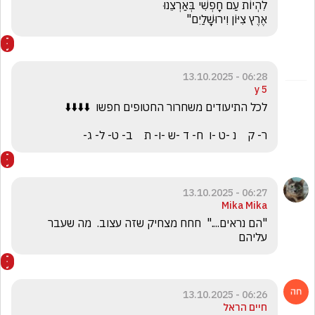
אֶרֶץ צִיּוֹן וִירוּשָׁלַיִם"
06:28 - 13.10.2025
5 y
ר- ק    נ -ט -ו  ח- ד -ש -ו- ת    ב- ט- ל- ג-
06:27 - 13.10.2025
Mika Mika
"הם נראים...."  חחח מצחיק שזה עצוב.  מה שעבר 
עליהם 
06:26 - 13.10.2025
חיים הראל