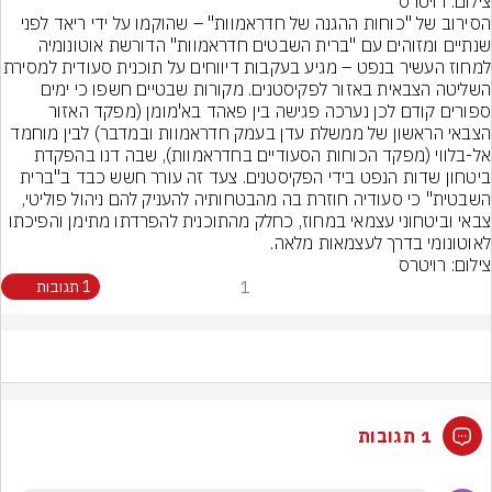
צילום: רויטרס
הסירוב של "כוחות ההגנה של חדראמוות" – שהוקמו על ידי ריאד לפני 
שנתיים ומזוהים עם "ברית השבטים חדראמוות" הדורשת אוטונומיה 
למחוז העשיר בנפט – מגיע בעקבות דיווחים 
השליטה הצבאית באזור לפקיסטנים. מקורות שבטיים חשפו כי ימים 
ספורים קודם לכן נערכה פגישה בין פאהד בא'מומן (מפקד האזור 
הצבאי הראשון של ממשלת עדן בעמק חדראמוות ובמדבר) לבין מוחמד 
אל-בלווי (מפקד הכוחות הסעודיים בחדראמוות), שבה דנו בהפקדת 
ביטחון שדות הנפט בידי הפקיסטנים. צעד זה עורר חשש כבד ב"ברית 
השבטית" כי סעודיה חוזרת בה מהבטחותיה להעניק להם ניהול פוליטי, 
צבאי וביטחוני עצמאי במחוז, כחלק מהתוכנית להפרדתו מתימן והפיכתו 
לאוטונומי בדרך לעצמאות מלאה.
צילום: רויטרס
1
1 תגובות
1 תגובות