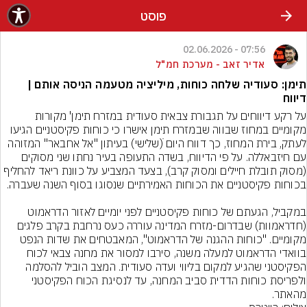
פוסט
07:56 - 02.06.2026
אדיר זאב - מערכת חמ"ל
תימן: סעודיה שלחה כוחות, מיליציה מטעמה הניסה אותם |
דיווח
על רקע דיווחים על תגבורת צבאית סעודית במזרח תימן' מקורות 
מקומיים במחוז שבווה שבמזרח תימן אישרו כי כוחות פקיסטניים הגיעו 
לעתק, בירת המחוז, כך דווח היום ׁ(שלישי) בעיתון "אל אחבאר" המזוהה 
עם חיזבאללה. על פי הדיווח, בשדה התעופה בעיר נחתו שני מסוקים 
(מסוק תובלת חיילים ומסוק קרב), בצעד המצביע על כוונת ריאד להחליף 
במקביל, הגעתם של כוחות פקיסטניים לפני יומיים לאזור הדראמוט 
(חדראמוות) שבדרום-מזרח המדינה עוררה כעס נרחבת בקרב פלגים 
מקומיים. "כוחות ההגנה של הדראמוט", המאבטחים את שדות הנפט 
בוואדי הדראמוט למעלה משנה, סירבו למסור את מחנה צבאי לכוח 
הפקיסטני שהגיע למקום בליווי ועדה סעודית. המצב הוביל להסלמה 
ולפריסת כוחות הדדית סביב המחנה, עד לנסיגת הכוח הפקיסטני 
מהאתר.