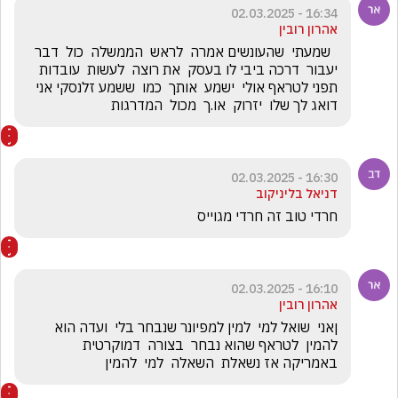
16:34 - 02.03.2025
אהרון רובין
  שמעתי  שהעונשים אמרה  לראש  הממשלה  כול  דבר  
יעבור  דרכה ביבי לו בעסק  את רוצה  לעשות  עובדות 
תפני לטראף אולי  ישמע  אותך  כמו  ששמע זלנסקי אני 
דואג לך שלו  יזרוק  או.ך  מכול  המדרגות
16:30 - 02.03.2025
דניאל בליניקוב
חרדי טוב זה חרדי מגוייס 
16:10 - 02.03.2025
אהרון רובין
ןאני  שואל למי  למין למפיונר שנבחר בלי  ועדה הוא  
להמין  לטראף שהוא נבחר  בצורה  דמוקרטית  
באמריקה אז נשאלת  השאלה  למי  להמין