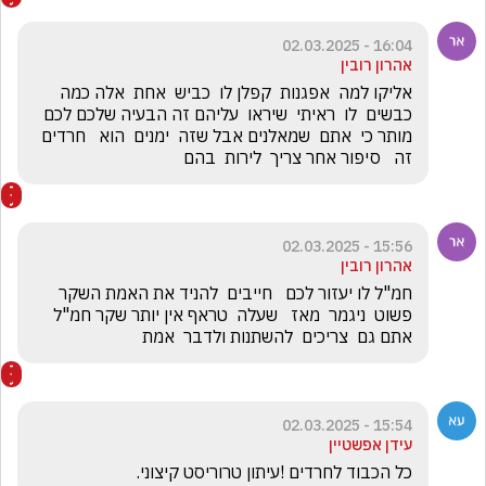
16:04 - 02.03.2025
אהרון רובין
אליקו למה  אפגנות  קפלן לו  כביש  אחת  אלה כמה  
כבשים  לו  ראיתי  שיראו  עליהם זה הבעיה שלכם לכם  
מותר כי  אתם  שמאלנים אבל שזה  ימנים  הוא   חרדים   
זה   סיפור אחר צריך  לירות  בהם
15:56 - 02.03.2025
אהרון רובין
חמ"ל לו יעזור לכם   חייבים  להניד את האמת השקר 
פשוט  ניגמר  מאז   שעלה  טראף אין יותר שקר חמ"ל 
אתם גם  צריכים  להשתנות ולדבר  אמת
15:54 - 02.03.2025
עידן אפשטיין
כל הכבוד לחרדים !עיתון טרוריסט קיצוני. 