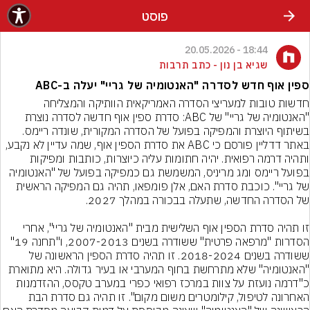
פוסט
18:44 - 20.05.2026
שגיא בן נון - כתב תרבות
ספין אוף חדש לסדרה "האנטומיה של גריי" יעלה ב-ABC
חדשות טובות למעריצי הסדרה האמריקאית הוותיקה והמצליחה 
"האנטומיה של גריי" של ABC: סדרת ספין אוף חדשה לסדרה נוצרת 
בשיתוף היוצרת והמפיקה בפועל של הסדרה המקורית, שונדה ריימס. 
באתר דדליין פורסם כי ABC את סדרת הספין אוף, שמה עדיין לא נקבע, 
ותהיה דרמה רפואית. יהיה חתומות עליה כיוצרות, כותבות ומפיקות 
בפועל ריימס ומג מריניס, המשמשת גם כמפיקה בפועל של "האנטומיה 
של גריי". כוכבת סדרת האם, אלן פומפאו, תהיה גם המפיקה הראשית 
זו תהיה סדרת הספין אוף השלישית מבית "האנטומיה של גריי", אחרי 
הסדרות "מרפאה פרטית" ששודרה בשנים 2007-2013, ו"תחנה 19" 
ששודרה בשנים 2018-2024. זו תהיה סדרת הספין הראשונה של 
"האנטומיה" שלא מתרחשת בחוף המערבי או בעיר גדולה. היא מתוארת 
כ"דרמה נועזת על צוות במרכז רפואי כפרי במערב טקסס, ההזדמנות 
האחרונה לטיפול, קילומטרים משום מקום". זו תהיה גם סדרת הבת 