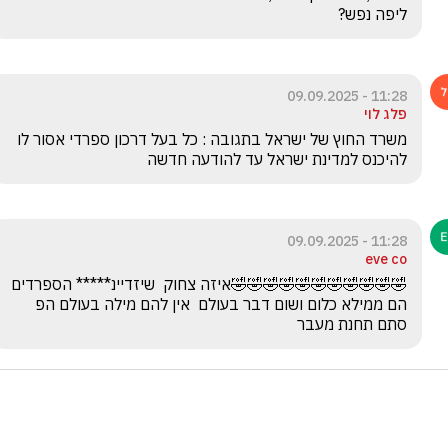
ליפה נפש?
11:28 - 09.09.2025
פלג לוי
משרד החוץ של ישראל בתגובה : כל בעל דרכון ספרדי אסור לו 
להיכנס למדינת ישראל עד להודעה חדשה
11:28 - 09.09.2025
eve co
🤣🤣🤣🤣🤣🤣🤣🤣🤣🤣🤣איזה צחוק  שיזדיינ***** הספרדים 
הם ממילא כלום ושום דבר בעולם  אין להם מילה בעולם הפ 
סתם תחנת מעבר 