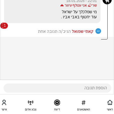
22:01 - 18.01.2026
שרי🍒 אני עטלף עיוור 🦇
עוד יחטוף באבי אביו .
1
קאתי שמואל
הגיב/ה תגובה אחת
ראשי
האשטאגים
דיווח
צבע אדום
אישי