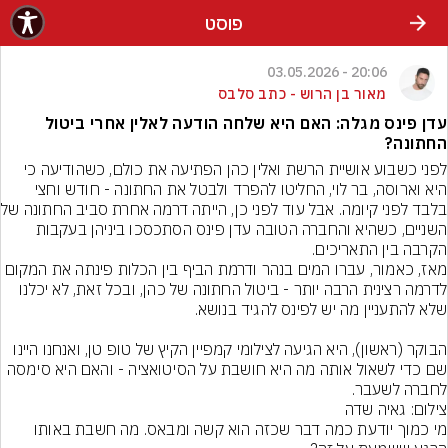
פוסט
20:06 - 03.05.2026
מאור בן הרוש - כתב סלבס
עדן פינס מגלה: האם היא שלחה הודעה לאלין אחרי ביטול
החתונה?
לפני כשבוע אושיית הרשת ואלין כהן הפתיעה את כולם, כשהודיעה כי 
היא וארוסה, בר לוי, החליטו להפרד ולבטל את החתונה - חודש וחצי 
בלבד לפני קיומה. אב
השניים, כשהיא והחברה הטובה עדן פינס הסתכסכו ביניהן בעקבות 
הקרבה בין התאריכים.
מאז, כאמור, עברו המים בנהר ודרמת הביף בין הכלות פינתה את המקום 
לדרמה רצינית הרבה יותר - ביטול החתונה של כהן, ובכל זאת, לא יכלנו 
הבוקר (ראשון), היא הגיעה לצילומי קמפיין הקיץ של טופ טן, ואנחנו היינו 
שם כדי לשאול אותה מה היא חושבת על הסיטואציה - והאם היא סימסה 
לחברה לשעבר.
צילום: גאיה שדה
מי כמוך יודעת כמה דבר שכזה הוא קשה ומבאס. מה חשבת באותו 