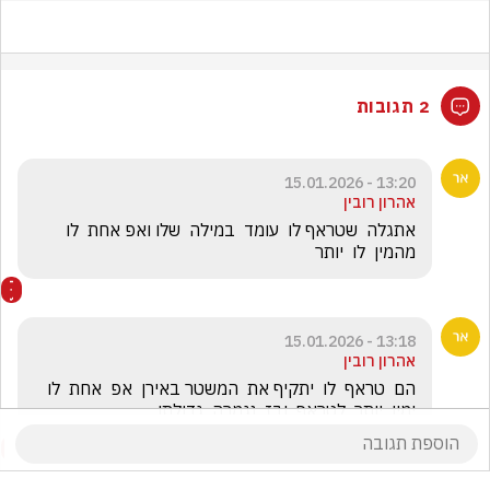
2 תגובות
13:20 - 15.01.2026
אהרון רובין
אתגלה  שטראף לו  עומד  במילה  שלו ואפ אחת  לו  
מהמין  לו  יותר
13:18 - 15.01.2026
אהרון רובין
הם  טראף  לו  יתקיף את  המשטר באירן  אפ  אחת  לו  
ימין  יותר  לטראף  ובז  נגמרה  גדולתו