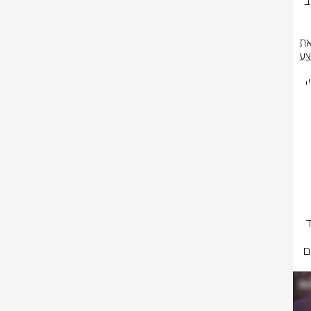
בתאריך ה-.26.11.25 בשעות הערב התקבל דיווח אודות ירי שבוצע לעבר רכב 
חוקרי היחידה המרכזית פתחו בחקירה אינטנסיבית במסגרתה הצליחו לפענח את 
הפרשה ממנה עולה, כי החשוד בביצוע הירי הגיע על אופנוע עם אדם נוסף וביצע 
בחברה הערבית, וכתוצאה מהירי הוא נפגע ונרצח, כאשר היעד לחיסול כך עפ"י 
עם סיום כלל פעולות החקירה,  הצליחו חוקרי הימ"ר לגבש תשתית ראייתית נגד 
בימים הקרובים צפוי להיות מוגש נגדו כתב אישום בליווי בקשה למעצרו עד תום 