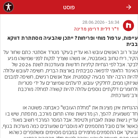
פוסט
16:34 - 28.06.2026
ד"ר דלית דרימן מדינה
עייפות, ערפול מוחי ופריחות? ייתכן שהבעיה מסתתרת דווקא
בבית
עבור רוב האנשים עובש הוא עדיין בעיקר מטרד אסתטי: כתם שחור על 
הקיר, ריח טחוב באמבטיה, או משהו שצריך לנקות לפני שמישהו מגיע 
לבקר. אבל לפי הנחיות קליניות חדשות ומעודכנות לשנת 2026 של 
האיגוד הלאומי לרפואה סביבתית בארצות הברית, חשיפה לעובש עלולה 
להיות הרבה יותר מבעיה קוסמטית. אצל אנשים רגישים, חשיפה למבנים 
שניזוקו ממים, לחלקיקי עובש, לרעלנים שמיוצרים על ידי פטריות 
ולחומרים דלקתיים נוספים עלולה להיות קשורה למחלה מורכבת 
ההנחיות אינן מציגות את "מחלת העובש" כאבחנה פשוטה או 
חד־משמעית. להפך, הן מדגישות שזהו תחום מורכב, מתפתח, שיש בו 
עדיין גישות שונות לאבחון ולטיפול. אבל המסר המרכזי חשוב מאוד: 
כאשר אדם סובל מתסמינים לא מוסברים שמערבים כמה מערכות בגוף, 
ובעיקר אם התסמינים מחמירים במבנים מסוימים ומשתפרים כשהוא 