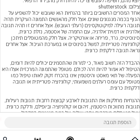
יוצא מהם, חשיפה לעובש צריכה להיות חלק מהבירור הרפואי.
צילום: shutterstock
אחד המסרים החשובים ביותר בהנחיות הוא שעובש יכול להשפיע על 
הגוף בכמה מנגנונים שונים. אצל חלק מהאנשים התמונה העיקרית תהיה 
תגובה רעילה למיקוטוקסינים (רעלני העובש). אצל אחרים זו תהיה תגובה 
אלרגית או דמוית־אלרגיה, עם החמרה של אסטמה, נזלת כרונית, 
סינוסיטיס, גרד, פריחה או אורטיקריה. אצל חלק מהמטופלים תיתכן 
קולוניזציה פטרייתית, למשל בסינוסים או במערכת העיכול. אצל אחרים 
ההבדל הזה חשוב מאוד, כי למרות שהתסמינים יכולים להיות דומים, 
הטיפול לא אמור להיות זהה לכולם. מטופל שהתמונה המרכזית אצלו היא 
הפעלה של תאי מאסט והיסטמין אינו בהכרח זקוק לאותו טיפול כמו 
מטופל עם עומס רעלנים משמעותי, קולוניזציה פטרייתית או תגובה 
ההנחיות מחלקות את התגובות לארבע קבוצות רחבות: תגובות רעילות, 
תגובות מתווכות היסטמין, זיהום או קולוניזציה וביופילם, ודלקת כרונית. 
אצל מטופלים מורכבים ייתכן שילוב של כמה מנגנונים במקביל.
2
הוסף תגובה