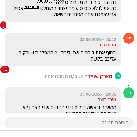
זה אפילו לא כ פ ס ע מהניצחון המוחלט 🤣🤣🤣 אפילו 
את עצמכם אתם מפחדים לשאול
20:12 - 03.06.2026
מקס סבג
בסוף אתם בוחרים שס וליכוד...2 המפלגות שיורקים 
עליכם בקשת...
1
מארק שניידר
הגיב/ה תגובה אחת
20:02 - 03.06.2026
מיכל רועה
ממשלה וראשה נבלות.זיבי פחדן.תושבי הצפון לא 
מעניינים אותו.נבל.סמרטוט