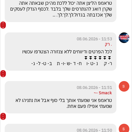
טראמפ הליצן אתה יכול ללכת מהיכן שבאתה אתה 
שקרן דואג להנתרסים שלך בלבד .לכסף הנדלן לעסקים 
שלך אכזבתה בגדול.לך.לך.לך. ...
11:53 - 08.06.2026
. רק
ר- ק     נ -ט -ו    ח- ד -ש -ו- ת    ב- ט- ל- ג-
11:51 - 08.06.2026
Smack -~
טראמפ אני שמעתי אותך בלי סוף אבל את נתניהו לא 
שמעתי אפילו פעם אחת.
11:50 - 08.06.2026