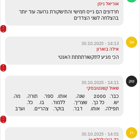
אוריאל ניסן
חרדונים הם גייס חמישי והתישקורת גרועה עוד יותר 
בהצלחה לשני הצדדים
14:13 - 30.10.2025
אילה בוארון
הכי מגיע לתקשורתתתת האנטי
14:11 - 30.10.2025
שאול קשנטובסקי
כבר.   2000       שנה.       אותו.   ספר.     תורה.     מה.    
יש.       כל כך.    שצריך.       ללמוד.      בו.     כל.    
תפילה.    אותו.      דבר.       בוקר.    צהריים.       וערב
14:01 - 30.10.2025
רק ביבי לכלא jo