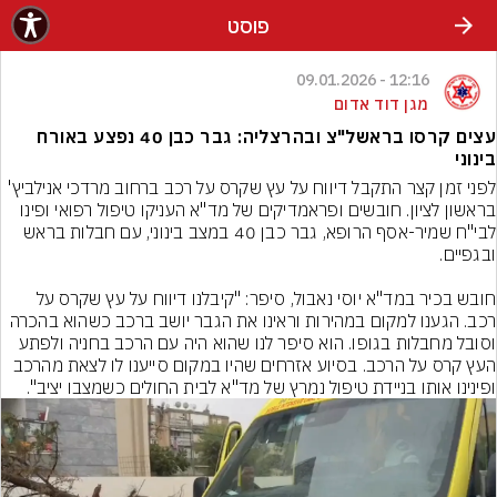
פוסט
12:16 - 09.01.2026
מגן דוד אדום
עצים קרסו בראשל"צ ובהרצליה: גבר כבן 40 נפצע באורח
בינוני
לפני זמן קצר התקבל דיווח על עץ שקרס על רכב ברחוב מרדכי אנילביץ' 
בראשון לציון. חובשים ופראמדיקים של מד"א העניקו טיפול רפואי ופינו 
לבי"ח שמיר-אסף הרופא, גבר כבן 40 במצב בינוני, עם חבלות בראש 
חובש בכיר במד"א יוסי נאבול, סיפר: "קיבלנו דיווח על עץ שקרס על 
רכב. הגענו למקום במהירות וראינו את הגבר יושב ברכב כשהוא בהכרה 
וסובל מחבלות בגופו. הוא סיפר לנו שהוא היה עם הרכב בחניה ולפתע 
העץ קרס על הרכב. בסיוע אזרחים שהיו במקום סייענו לו לצאת מהרכב 
ופינינו אותו בניידת טיפול נמרץ של מד"א לבית החולים כשמצבו יציב".