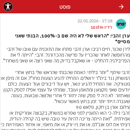
פוסט
17:18 - 22.01.2026
רדיו 103fm
ערן זהבי: "הראש שלי לא היה שם ב-100%, הבנתי שאני
מסיים"
לירן שכנר, חיים רביבו וערן זהבי פתחו את התוכנית עם שובו של זהבי 
מהחופשה לאחר שהכריז על פרישה מהכדורגל. זהבי: "הייתה לי את 
זהבי שיתף: "יותר ביליתי. האמת שהבנתי שהראש שלי בחוץ אחרי 
המשחק נגד בית"ר ירושלים. התחילו להגיע הצעות מחו"ל,
מטורקיה. ואז התחיל להגיע ינואר, ויש עוד דיבורים ועוד הצעות. כולם 
יודעים שאני מקצוען ומתאמן ועובד, שמרתי על עצמי אפילו לספק הקטן 
שאחזור. לא היה לי ספק שזה יחזור לי אחרי שלושה שבועות, בעונה 
שעברה הייתי יותר זמן בחוץ מאשר עכשיו".
צילום: אורן בן חקון, פלאש 90
זהבי גילה כי הוא התעניין לפני שפרש במשחק בקבוצה אמריקנית או 
אמירתית. "זאת הייתה צריכה להיות עיר טובה שיש בה קהילה יהודית, 
רציתי את לוס אנג'לס, או את ניו יורק או את מיאמי, או