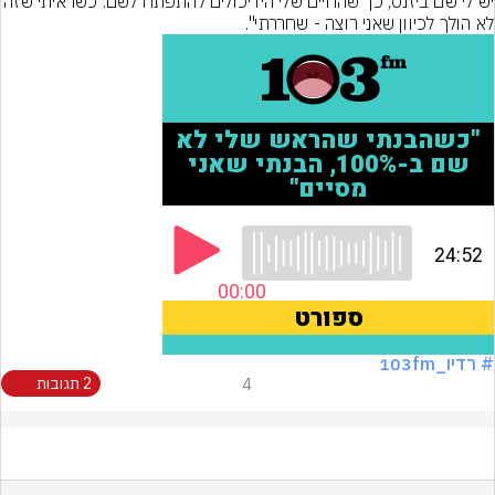
יש לי שם ביזנס, כך שהחיים שלי היו יכולים להתפתח לש
לא הולך לכיוון שאני רוצה - שחררתי".
# רדיו_103fm
4
2 תגובות