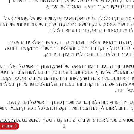
הנהלת ערוץ 10, ערוץ הכלכלה של ישראל, הודיעה היום על מינויו של ערן 
ערוץ 10, ערוץ הכלכלה של ישראל, הוא ערוץ טלוויזיה ישראלי שהחל לפעול 
הערוץ משדר ממספר אולפנים ועמדות שידור, כאשר האולפנים הראשיים 
ממוקמים במגדלי קונקורד ברמת גן והאולפנים המשניים ממוקמים בבורסה 
השאר הוא חתום על הפיכת ynet לאתר החדשות המוביל בישראל,
דירקטוריון הערוץ מודה לערן בר-טל שכיהן כעורך הראשי של הערוץ מעת 
שטראוס שניהל את הערוץ בתקופת ההקמה ימשיך לשמש כמשנה למנכ״ל.
2
3 תגובות