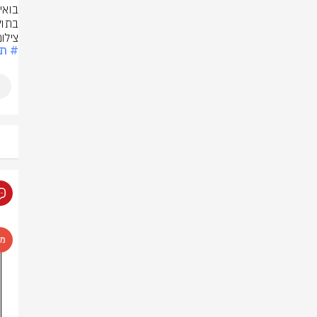
בתול
צילום: mages
# ת