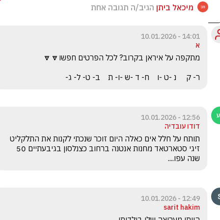
מיכאל ביתן
הגיב/ה תגובה אחת
14:01 - 10.01.2026
א
ר- ק     נ -ט -ו    ח- ד -ש -ו- ת    ב- ט- ל- ג-
12:56 - 10.01.2026
דודו עובדיה
תותח על חלל אים כאלה היום זוכר שנכתי לקנות את התלקליט 
זיגי סטארטאד מחנות אנטנה ברחוב כצנלסון בגיבעתיים 50 
שנה עפו....
12:49 - 10.01.2026
sarit hakim
הייתי מעריצה שלו בילדותי