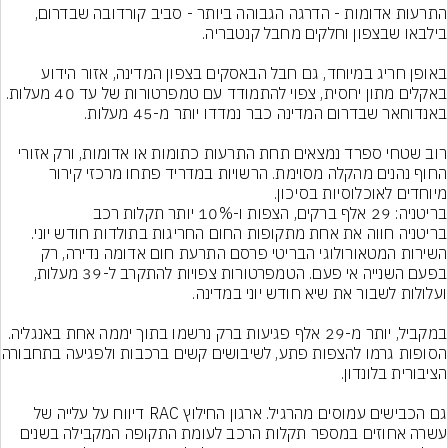
התרעות אדומות - הדרגה הגבוהה ביותר - סביב קורדובה שבדרום, 
באופן חריג במיוחד, גם חבל הבאסקים בצפון המדינה, אזור הידוע 
באקלים מתון יחסית, צפוי להתמודד עם טמפרטורות של עד 40 מעלות. 
רוב שטחי ספרד נמצאים תחת התרעות כתומות או אדומות, ורק אזורי 
החוף נהנים מהקלה מסוימת. הרשויות במדריד פתחו מרכזי קירור 
מיוחדים לאוכלוסיות בסיכון.
בריטניה חווה את אחת מתקופות החום החריגות בתולדות חודש יוני. 
השירות המטאורולוגי הבריטי פרסם התרעת חום אדומה נדירה, רק 
בפעם השנייה אי פעם. הטמפרטורות צפויות להתקרב ל-39 מעלות, 
במקביל, יותר מ-29 אלף פגיעות ברק נרשמו בתוך יממה אחת באנגליה. 
הסופות גרמו להצפות פתע, לשיבו
גם הכבישים עמוסים מהרגיל. ארגון החילוץ RAC דיווח על עלייה של 
עשרה אחוזים במספר תקלות הרכב לעומת התקופה המקבילה בשנים 