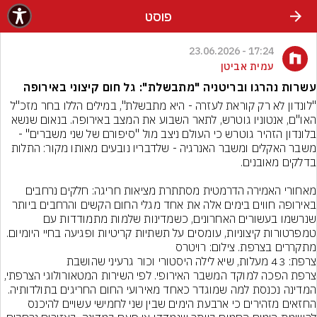
פוסט
17:24 - 23.06.2026
עמית אביטן
עשרות נהרגו ובריטניה "מתבשלת": גל חום קיצוני באירופה
"לונדון לא רק קוראת לעזרה - היא מתבשלת", במילים הללו בחר מזכ"ל 
האו"ם, אנטוניו גוטרש, לתאר השבוע את המצב באירופה. בנאום שנשא 
בלונדון הזהיר גוטרש כי העולם ניצב מול "סיפורם של שני משברים" - 
משבר האקלים ומשבר האנרגיה - שלדבריו נובעים מאותו מקור: התלות 
מאחורי האמירה הדרמטית מסתתרת מציאות חריגה: חלקים נרחבים 
באירופה חווים בימים אלה את אחד מגלי החום הקשים והרחבים ביותר 
שנרשמו בעשורים האחרונים, כשמדינות שלמות מתמודדות עם 
טמפרטורות קיצוניות, עומסים על תשתיות קריטיות ופגיעה בחיי היומיום.
מתקררים בצרפת. צילום: רויטרס
צרפת הפכה למוקד המשבר האירופי. לפי השירות המטאורולוגי הצרפתי, 
המדינה נכנסת למה שמוגדר כאחד מאירועי החום החריגים בתולדותיה. 
החזאים מזהירים כי ארבעת הימים שבין שני לחמישי עשויים להיכנס 