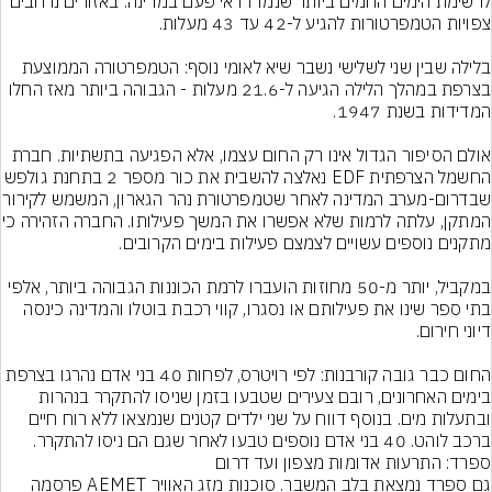
לרשימת הימים החמים ביותר שנמדדו אי פעם במדינה. באזורים נרחבים 
בלילה שבין שני לשלישי נשבר שיא לאומי נוסף: הטמפרטורה הממוצעת 
בצרפת במהלך הלילה הגיעה ל-21.6 מעלות - הגבוהה ביותר מאז החלו 
אולם הסיפור הגדול אינו רק החום עצמו, אלא הפגיעה בתשתיות. חברת 
החשמל הצרפתית EDF נאלצה להשבית את כור מספר 2 בתחנת ג
שבדרום-מערב המדינה לאחר שטמפרטורת 
המתקן, עלתה לרמות שלא אפשרו את
במקביל, יותר מ-50 מחוזות הועברו לרמת הכוננות הגבוהה ביותר, אלפי 
בתי ספר שינו את פעילותם או נסגרו, קווי רכבת בוטלו והמדינה כינסה 
החום כבר גובה קורבנות: לפי רויטרס, לפחות 40 בני אדם נהרגו בצרפת 
בימים האחרונים, רובם צעירים שטבעו בזמן שניסו להתקרר בנהרות 
ובתעלות מים. בנוסף דווח על שני ילדים קטנים שנמצאו ללא רוח חיים 
ברכב לוהט. 40 בני אדם נוספים טבעו לאחר שגם הם ניסו להתקרר.
גם ספרד נמצאת בלב המשבר. סוכנות מזג האוויר AEMET פרסמה 