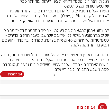
רגילות, והזהיר כי מספר הקריאות צפוי לעלות עוד יותר ככל 
שהטמפרטורות ימשיכו לטפס.
מומחי אקלים מסבירים כי גל החום הנוכחי נגרם בין היתר מתופעת 
"אומגה בלוק" (Omega Block) - מערכת לחץ גבוה עצומה הלוכדת 
לפי נתוני ארגון המטאורולוגיה העולמי, אירופה מתחממת בקצב מהיר פי 
שניים מהממוצע העולמי. לכן אירועים שנחשבו בעבר חריגים ונדירים - 
טמפרטורות של יותר מ-40 מעלות בצרפת, ספרד או בריטניה - הופכים 
וכשהחזאים עדיין מתקשים להצביע על מועד ברור לסיום גל החום, נראה 
כי אירופה ניצבת בפני אחד ממבחני האקלים הגדולים ביותר שידעה 
בשנים האחרונות - מבחן שכבר עכשיו משבית כורים גרעיניים, סוגר בתי 
ספר, משבש תחבורה וגובה חיי אדם.
3
14 תגובות
14 תגובות