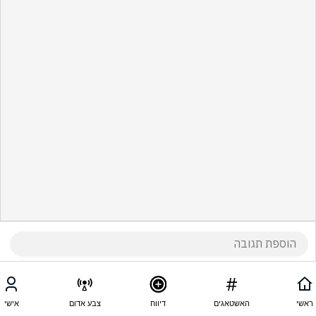
ראשי
האשטאגים
דיווח
צבע אדום
אישי