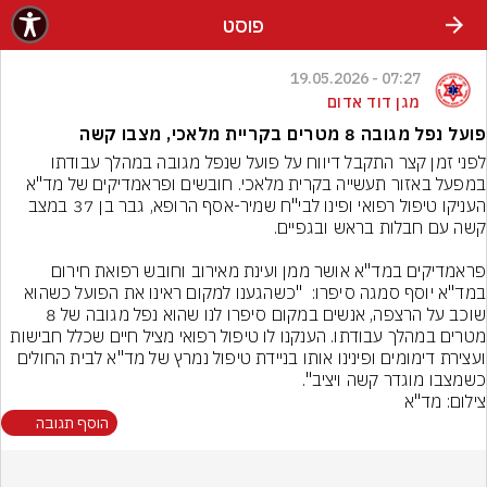
פוסט
07:27 - 19.05.2026
מגן דוד אדום
פועל נפל מגובה 8 מטרים בקריית מלאכי, מצבו קשה
לפני זמן קצר התקבל דיווח על פועל שנפל מגובה במהלך עבודתו 
במפעל באזור תעשייה בקרית מלאכי. חובשים ופראמדיקים של מד"א 
העניקו טיפול רפואי ופינו לבי"ח שמיר-אסף הרופא, גבר בן 37 במצב 
פראמדיקים במד"א אושר ממן ועינת מאירוב וחובש רפואת חירום 
במד"א יוסף סמגה סיפרו:  "כשהגענו למקום ראינו את הפועל כשהוא 
שוכב על הרצפה, אנשים במקום סיפרו לנו שהוא נפל מגובה של 8 
מטרים במהלך עבודתו. הענקנו לו טיפול רפואי מציל חיים שכלל חבישות 
ועצירת דימומים ופינינו אותו בניידת טיפול נמרץ של מד"א לבית החולים 
כשמצבו מוגדר קשה ויציב".
צילום: מד"א
הוסף תגובה