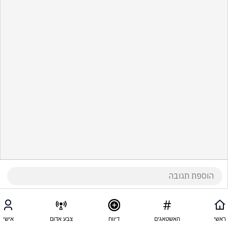
ראשי
האשטאגים
דיווח
צבע אדום
אישי