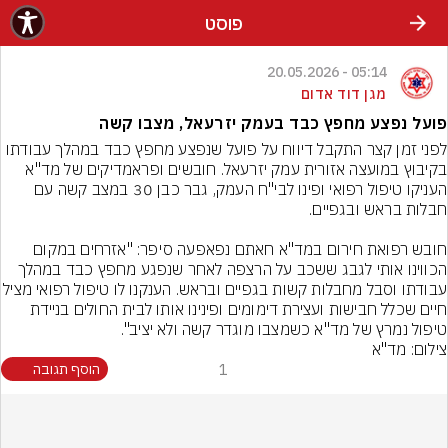
פוסט
05:14 - 20.05.2026
מגן דוד אדום
פועל נפצע מחפץ כבד בעמק יזרעאל, מצבו קשה
לפני זמן קצר התקבל דיווח על פועל שנפצע מחפץ כבד במהלך עבודתו 
בקיבוץ במועצה אזורית עמק יזרעאל. חובשים ופראמדיקים של מד"א 
העניקו טיפול רפואי ופינו לבי"ח העמק, גבר כבן 30 במצב קשה עם 
חובש רפואת חירום במד"א חאתם נפאפעה סיפר: "אזרחים במקום 
הכווינו אותי לגבג ששכב על הרצפה לאחר שנפגע מחפץ כבד במהלך 
עבודתו וסבל מחבלות קשות בגפיים ובראש. הענקנו לו טי
חיים שכלל חבישות ועצירת דימומים ופינינו אותו לבית החולים בניידת 
טיפול נמרץ של מד"א כשמצבו מוגדר קשה ולא יציב".
צילום: מד"א
1
הוסף תגובה