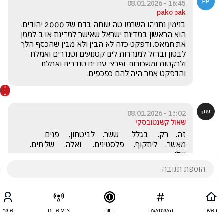
16:45 - 08.01.2026
pako pak
בנימין נתניהו השרמו טה שוחה בדם של 2000 יהודים. 
הוא הראשון במדינת ישראל שאישר למדינת אויב לממן 
את חמאס. ודפקט כזה לא הבין ולא מבין שהכסף הלך 
לבטון וברזל למנהרות לים קטנועים וטנדרים ואמלח 
ולרקטות ומשכורות. ופרצו עם ים טנדרים ואמלח 
והדפקט אמר היה להם כפכפים.
15:02 - 08.01.2026
שאול קשנטובסקי
זה.    רק.     בגלל.      ששר.    לביטחון.     פנים.      
מאשר.    ליתקוף.     פלסטינים.      ואלה.     שליחים.     
שלו
ראשי
האשטאגים
דיווח
צבע אדום
אישי