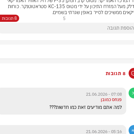
פיקוד המרכז האמריקני: מטוס קרב חמקן F-35 של חיל האוויר האמריקאי 
מתודלק מעל המזרח התיכון על ידי מטוס KC-135 סטראטוטנקר. כוחות 
קאים ממשיכים לסייר באופן שגרתי בשמיים.
5
8 תגובות
8 תגובות
07:08 - 21.06.2026
פנחס כמובן
למה אתם מודיעים זאת כמו חדשות???
05:16 - 21.06.2026