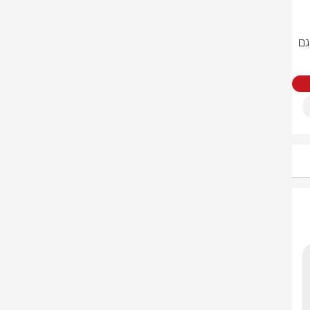
במידה ותופעל התרעת אמת, תשמע אזעקה נוספת, ובמקביל תופעל התרעה גם 