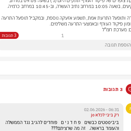
בדיקת צופרים של פיקוד העורף תתקיים היום (ג') בשעה 09:05 במרחב 
ומון פיקוד העורף ובאמצעי התרעה משלימים.
ם: מערכת חמ"ל
1
3 תגובות
3 תגובות
06:31 - 02.06.2026
רק ביבי לכלא jo
ביבי00טים כבשים   פ ח ד נ י ם   פוחדים להגיב נגד הממשלה 