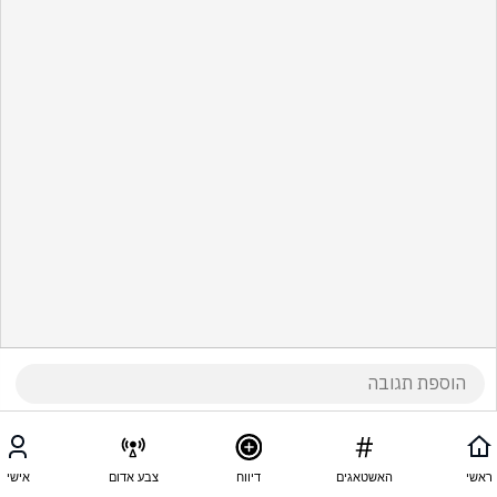
ראשי
האשטאגים
דיווח
צבע אדום
אישי